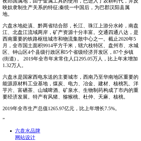
夜郎国属地，由于金属工具的使用，已进入了农耕时代，并反
映奴隶制生产关系的特征;秦统一中国后，为巴郡汉阳县属
地。
六盘水地处滇、黔两省结合部，长江、珠江上游分水岭，南盘
江、北盘江流域两岸，矿产资源十分丰富。交通四通八达，是
西南重要的铁路枢纽城市和物流集散中心之一。截止2020年5
月，全市国土面积9914平方千米，辖六枝特区、盘州市、水城
区、钟山区4个县级行政区和5个省级经济开发区，87个乡镇
(街道) 。 2019年全市年末常住人口295.05万人，比上年末增加
1.32万人。
六盘水是国家西电东送的主要城市，西南乃至华南地区重要的
能源原材料工业基地，煤炭、电力、冶金、建材、核桃乳、洋
芋片、富硒茶、山城啤酒、矿泉水、生物制药构成了市内的重
要经济发展。特产有风猪、猕猴桃、杜仲、天麻、核桃。
2019年全市生产总值1265.97亿元，比上年增长7.5%。
”
六盘水品牌
网站设计