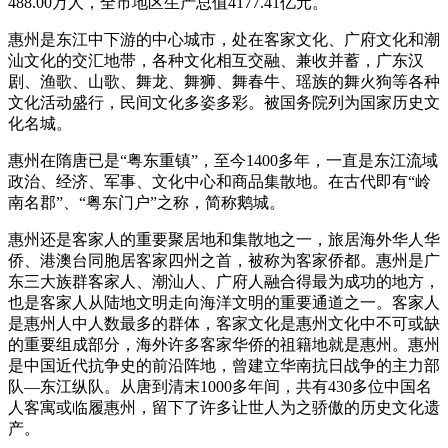
488.00万人，全市地区生产总值4177.41亿元。
惠州是东江中下游的中心城市，处在客家文化、广府文化和潮
汕文化的交汇地带，各种文化相互交融、兼收并蓄，广东汉
剧、渔歌、山歌、舞龙、舞狮、舞春牛、瑶族的舞火狗等各种
文化活动盛行，民间文化多姿多彩。被国务院列为国家历史文
化名城。
惠州在隋唐已是“粤东重镇”，至今1400多年，一直是东江流域
政治、经济、军事、文化中心和商品集散地。在古代即有“岭
南名郡”、“粤东门户”之称，简称鹅城。
惠州还是客家人的重要聚居地和集散地之一，旅居海外华人华
侨、港澳台同胞居客家四州之首，被称为客家侨都。惠州是广
东三大族群客家人、潮汕人、广府人融合得最为成功的地方，
也是客家人从陆地文明走向海洋文明的重要通道之一。客家人
是惠州人中人数最多的群体，客家文化是惠州文化中不可或缺
的重要组成部分，海外许多客家华侨的祖籍地就是惠州。惠州
是中国近代抗争史的前沿阵地，曾建立华南抗日战争的主力部
队—东江纵队。从唐到清末1000多年间，共有430多位中国名
人客寓或临履惠州，留下了许多让世人为之骄傲的历史文化遗
产。