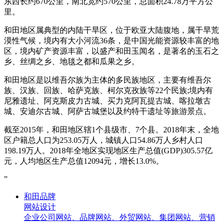
东西长约670公里，南北宽约570公里，总面积24.78万平方公
里。
和田地区属典型的内陆干旱区，位于欧亚大陆腹地，属干旱荒
漠性气候，境内有大小河流36条，是中国光能资源较丰富的地
区，境内矿产资源丰富，以盛产和田玉闻名，是著名的玉石之
乡、丝绸之乡、地毯之都和瓜果之乡。
和田地区是以维吾尔族为主体的多民族地区，主要有维吾尔
族、汉族、回族、哈萨克族、柯尔克孜族等22个民族;境内有
尼雅遗址、阿克斯皮力古城、买力克阿瓦提古城、喀拉墩古
城、安迪尔古城、阿萨古城堡以及约特干遗址等旅游景点。
截至2015年，和田地区辖1个县级市、7个县。2018年末，全地
区户籍总人口为253.05万人，城镇人口54.86万人乡村人口
198.19万人。2018年全地区实现地区生产总值(GDP)305.57亿
元，人均地区生产总值12094元，增长13.0%。
”
和田品牌
网站设计
企业公司网站、品牌网站、外贸网站、集团网站、营销