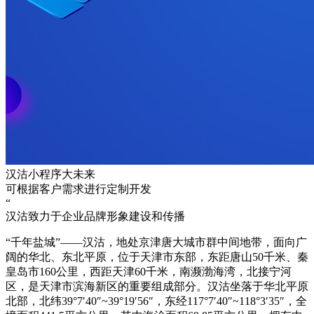
汉沽小程序大未来
可根据客户需求进行定制开发
“
汉沽致力于企业品牌形象建设和传播
“千年盐城”——汉沽，地处京津唐大城市群中间地带，面向广
阔的华北、东北平原，位于天津市东部，东距唐山50千米、秦
皇岛市160公里，西距天津60千米，南濒渤海湾，北接宁河
区，是天津市滨海新区的重要组成部分。汉沽坐落于华北平原
北部，北纬39°7′40″~39°19′56″，东经117°7′40″~118°3′35″，全