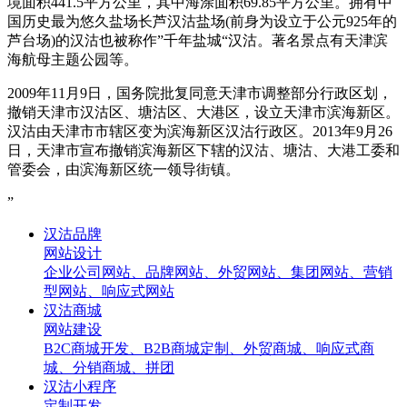
境面积441.5平方公里，其中海涂面积69.85平方公里。拥有中
国历史最为悠久盐场长芦汉沽盐场(前身为设立于公元925年的
芦台场)的汉沽也被称作”千年盐城“汉沽。著名景点有天津滨
海航母主题公园等。
2009年11月9日，国务院批复同意天津市调整部分行政区划，
撤销天津市汉沽区、塘沽区、大港区，设立天津市滨海新区。
汉沽由天津市市辖区变为滨海新区汉沽行政区。2013年9月26
日，天津市宣布撤销滨海新区下辖的汉沽、塘沽、大港工委和
管委会，由滨海新区统一领导街镇。
”
汉沽品牌
网站设计
企业公司网站、品牌网站、外贸网站、集团网站、营销
型网站、响应式网站
汉沽商城
网站建设
B2C商城开发、B2B商城定制、外贸商城、响应式商
城、分销商城、拼团
汉沽小程序
定制开发