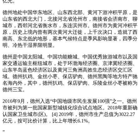
亿元。
德州地处中国华东地区、山东西北部、黄河下游冲积平原，是
山东省的西北大门，北接河北省沧州市，南接省会济南市、聊
城市，西邻河北省衡水市，东连滨州市。德州市为黄河冲积平
原，历史上境内曾有两次黄河大迁徙，上千次决口，造就了西
南高、东北低的地形，基本气候特点是季风影响显著，四季分
明、冷热干湿界限明显。
德州是中国太阳城、中国功能糖城、中国优秀旅游城市以及国
家交通运输主枢纽城市，处于环渤海经济圈、京津冀经济圈、
山东半岛蓝色经济区以及黄河三角洲高效生态经济区交汇区
域。德州扒鸡、金丝小枣、保店驴肉、德州黑陶等地方特产驰
名海内外，其中，德州扒鸡、保店驴肉、乐陵金丝小枣被称为
德州三宝。
2016年9月，德州入选“中国地级市民生发展100强”之一。德州
市被列为第一批国家新型城镇化综合试点地区。2018年重新确
认国家卫生城市(区)。 [4] 2019年，德州市生产总值为3022.27
亿元，按可比价计算，比上年增长6.1%。
”