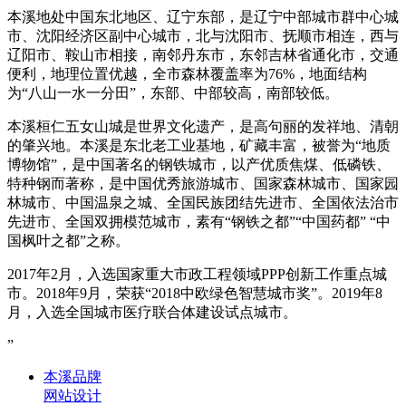
本溪地处中国东北地区、辽宁东部，是辽宁中部城市群中心城
市、沈阳经济区副中心城市，北与沈阳市、抚顺市相连，西与
辽阳市、鞍山市相接，南邻丹东市，东邻吉林省通化市，交通
便利，地理位置优越，全市森林覆盖率为76%，地面结构
为“八山一水一分田”，东部、中部较高，南部较低。
本溪桓仁五女山城是世界文化遗产，是高句丽的发祥地、清朝
的肇兴地。本溪是东北老工业基地，矿藏丰富，被誉为“地质
博物馆”，是中国著名的钢铁城市，以产优质焦煤、低磷铁、
特种钢而著称，是中国优秀旅游城市、国家森林城市、国家园
林城市、中国温泉之城、全国民族团结先进市、全国依法治市
先进市、全国双拥模范城市，素有“钢铁之都”“中国药都” “中
国枫叶之都”之称。
2017年2月，入选国家重大市政工程领域PPP创新工作重点城
市。2018年9月，荣获“2018中欧绿色智慧城市奖”。2019年8
月，入选全国城市医疗联合体建设试点城市。
”
本溪品牌
网站设计